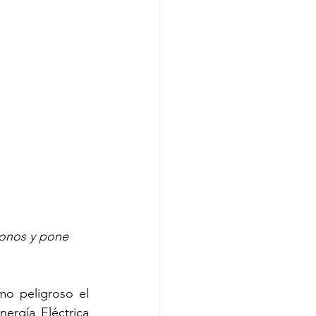
bonos y pone 
o peligroso el 
rgía Eléctrica 