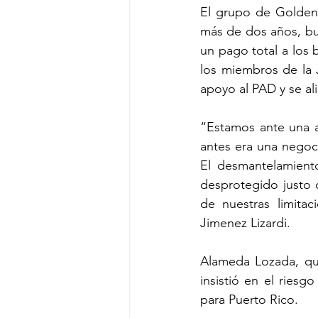
El grupo de GoldenT
más de dos años, busc
un pago total a los 
los miembros de la 
apoyo al PAD y se al
“Estamos ante una al
antes era una negoci
El desmantelamiento
desprotegido justo 
de nuestras limita
Jimenez Lizardi.
Alameda Lozada, qui
insistió en el ries
para Puerto Rico.