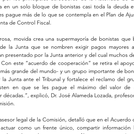
a en un solo bloque de bonistas casi toda la deuda e
les pague más de lo que se contempla en el Plan de Aju
nta de Control Fiscal.
grosa, movida crea una supermayoría de bonistas que b
 de la Junta que se nombren exigir pagos mayores a
n presentado por la Junta anterior y del cual muchos de
 Con este “acuerdo de cooperación” se retira el apoyo
s más grande del mundo- y un grupo importante de bonis
a Junta ante el Tribunal y fortalece el reclamo del gr
isten en que se les pague el máximo del valor de 
r décadas.”, explicó, Dr. José Alameda Lozada, profeso
isión. 
asesor legal de la Comisión, detalló que en el Acuerdo
ctuar como un frente único, compartir información l