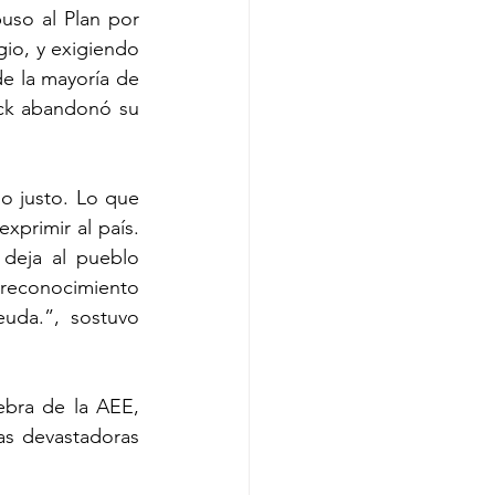
so al Plan por 
gio, y exigiendo 
e la mayoría de 
ck abandonó su 
o justo. Lo que 
primir al país. 
deja al pueblo 
reconocimiento 
uda.”, sostuvo 
bra de la AEE, 
as devastadoras 