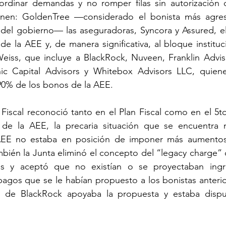
oordinar demandas y no romper filas sin autorización d
nen: GoldenTree —considerado el bonista más agresi
del gobierno— las aseguradoras, Syncora y Assured, e
 de la AEE y, de manera significativa, al bloque instituc
eiss, que incluye a BlackRock, Nuveen, Franklin Advise
c Capital Advisors y Whitebox Advisors LLC, quiene
90% de los bonos de la AEE. 
Fiscal reconoció tanto en el Plan Fiscal como en el 5to
de la AEE, la precaria situación que se encuentra n
AEE no estaba en posición de imponer más aumentos ta
mbién la Junta eliminó el concepto del “legacy charge”
s y aceptó que no existían o se proyectaban ingre
 pagos que se le habían propuesto a los bonistas anteri
de BlackRock apoyaba la propuesta y estaba dispue