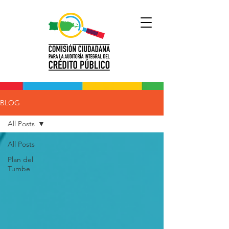
BLOG
All Posts
All Posts
Plan del
Tumbe